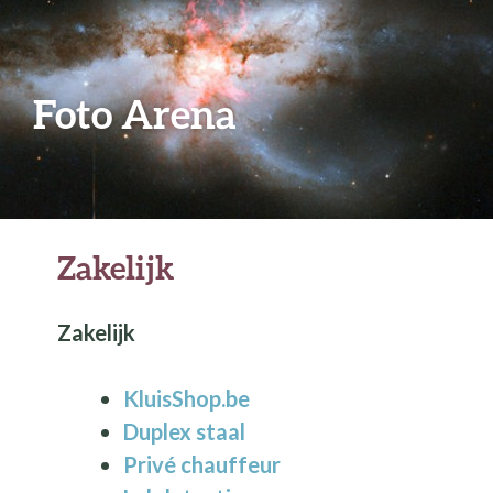
Foto Arena
Zakelijk
Zakelijk
KluisShop.be
Duplex staal
Privé chauffeur